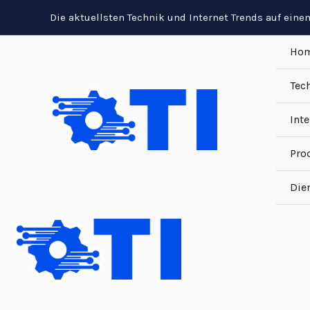
Zum
Die aktuellsten Technik und Internet Trends auf einem
Inhalt
Ho
springen
Tec
Inte
Pro
Die