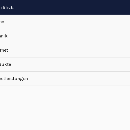
 Blick.
me
hnik
rnet
dukte
nstleistungen