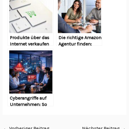
Produkte über das
Die richtige Amazon
Internet verkaufen
Agentur finden:
Worauf
Unternehmen
achten sollten
Cyberangriffe auf
Unternehmen: So
entstehen
Sicherheitslücken
←
Vorheriger Beitrag
Nächster Beitrag
→